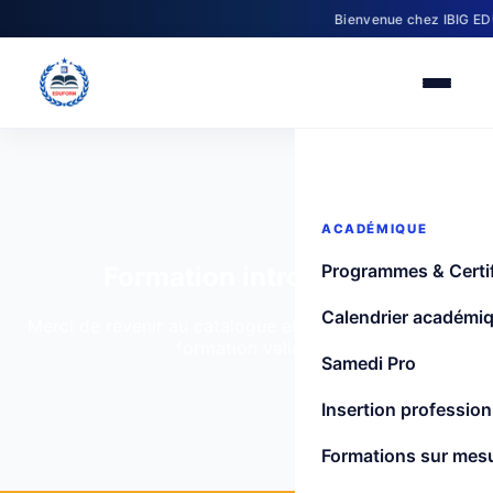
Bienvenue chez IBIG EDUF
ACADÉMIQUE
Programmes & Certif
Formation introuvable
Calendrier académi
Merci de revenir au catalogue et de sélectionner une
formation valide.
Samedi Pro
Insertion profession
Formations sur mes