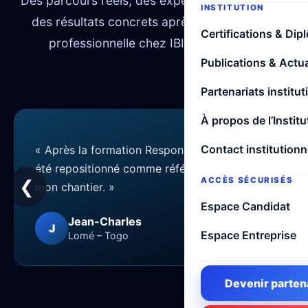
Des parcours réels, des expériences variées et
INSTITUTION
des résultats concrets après une formation
Certifications & Dip
professionnelle chez IBIG EDUFORM.
Publications & Actua
Partenariats institut
À propos de l’Institu
Contact institutionn
« Après la formation Responsable QHSE, j ai
été repositionné comme référent sécurité sur
ACCÈS SÉCURISÉS
❮
❯
mon chantier. »
Espace Candidat
Jean-Charles
J
Espace Entreprise
Lomé – Togo
Devenir parten