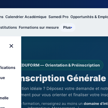
ns
Calendrier Académique
Samedi Pro
Opportunités & Emplo
stitutions
Formations sur mesure
Plus
×
IBIG EDUFORM — Orientation & Préinscription
ications
Préinscription Générale
que
sur la formation idéale ? Déposez votre demande et not
cte rapidement pour vous orienter et finaliser votre insc
nelle
pas choisi de formation, renseignez au moins un
domaine d’int