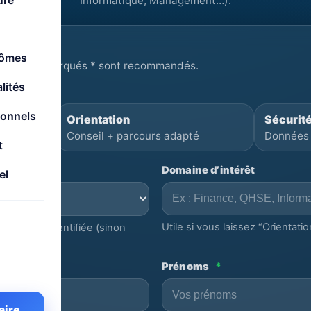
ure
Informatique, Management…).
iption
lômes
es champs marqués * sont recommandés.
lités
ionnels
Orientation
Sécurit
)
Conseil + parcours adapté
Données
t
Domaine d’intérêt
el
Utile si vous laissez “Orientation
avez déjà identifiée (sinon
Prénoms
*
aire