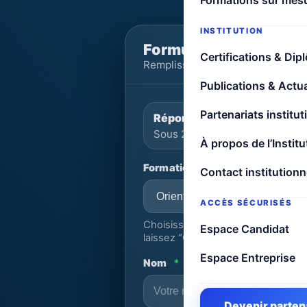
Formations sur mes
INSTITUTION
Formulaire de préinscr
Certifications & Dip
Remplissez les informations. L
Publications & Actua
Partenariats institut
Réponse
Sous 24h (souvent plus rapide
À propos de l’Institu
Formation souhaitée
Contact institutionn
ACCÈS SÉCURISÉS
Choisissez une formation si vous l’
Espace Candidat
laissez “Orientation libre”).
Espace Entreprise
Nom
*
Devenir parten