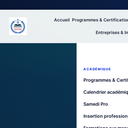
Accueil
Programmes & Certificatio
Entreprises & In
ACADÉMIQUE
Programmes & Certif
Calendrier académi
Samedi Pro
Vous hésitez 
reconta
Insertion profession
Conseil :
si vous n’avez 