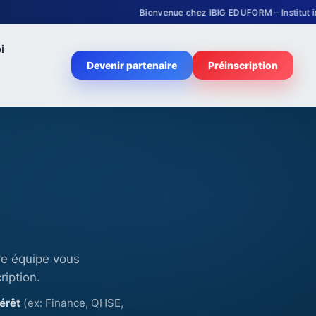
Bienvenue chez IBIG EDUFORM – Institut international 
i
Devenir partenaire
Préinscription
re équipe vous
ription.
érêt
(ex: Finance, QHSE,