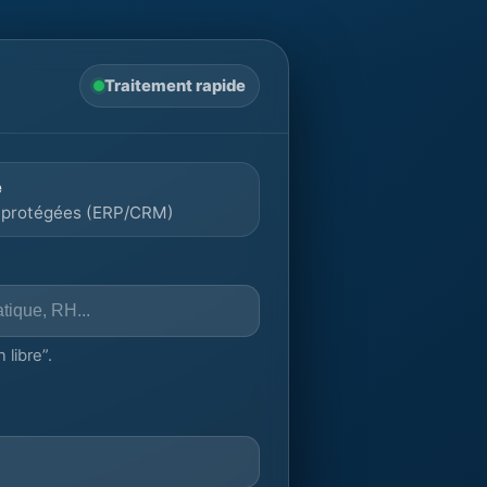
Traitement rapide
é
 protégées (ERP/CRM)
 libre”.