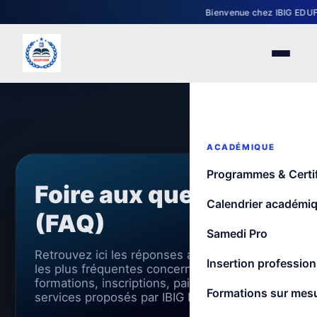
Bienvenue chez IBIG EDUFORM 
ACADÉMIQUE
Programmes & Certif
Foire aux questions
Calendrier académi
(FAQ)
Samedi Pro
Retrouvez ici les réponses aux questions
Insertion profession
les plus fréquentes concernant les
formations, inscriptions, paiements et
Formations sur mes
services proposés par IBIG EDUFORM.