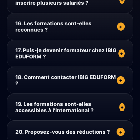
inscrire plusieurs salariés ?
Oui. Des dispositifs spécifiques sont proposés
16. Les formations sont-elles
pour les entreprises.
+
reconnues ?
Les formations sont reconnues dans le cadre
17. Puis-je devenir formateur chez IBIG
professionnel et orientées pratiques terrain.
+
EDUFORM ?
Oui. Vous pouvez soumettre votre candidature
18. Comment contacter IBIG EDUFORM
via la page Devenir formateur.
+
?
Les coordonnées de contact sont disponibles
19. Les formations sont-elles
sur la page Contact du site.
+
accessibles à l’international ?
Oui. Les formations en ligne sont accessibles
20. Proposez-vous des réductions ?
+
aux participants résidant hors de Côte d’Ivoire.