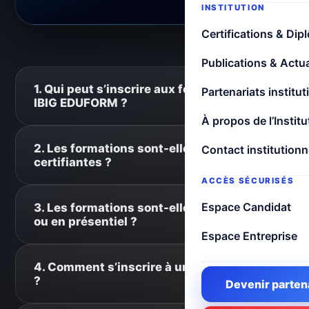
INSTITUTION
Certifications & Dip
Publications & Actua
1. Qui peut s’inscrire aux formations
Partenariats institut
+
IBIG EDUFORM ?
À propos de l’Institu
Les formations sont ouvertes aux étudiants,
2. Les formations sont-elles
Contact institutionn
professionnels, entrepreneurs, agents
+
certifiantes ?
d’entreprise et toute personne souhaitant
ACCÈS SÉCURISÉS
renforcer ses compétences. Chaque formation
Oui. La majorité des formations IBIG EDUFORM
Espace Candidat
3. Les formations sont-elles en ligne
précise son public cible.
donnent lieu à une attestation ou un certificat
+
ou en présentiel ?
selon le programme suivi.
Espace Entreprise
Les formations peuvent être dispensées en
4. Comment s’inscrire à une formation
présentiel, en ligne ou en mode hybride selon
+
?
Devenir parten
les sessions.