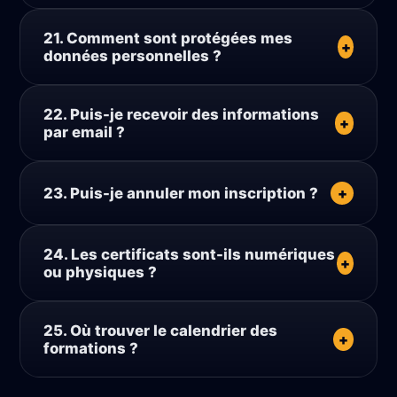
Des réductions ponctuelles ou offres spéciales
21. Comment sont protégées mes
peuvent être proposées selon les sessions.
+
données personnelles ?
Les données sont traitées conformément à la
22. Puis-je recevoir des informations
politique de confidentialité publiée sur le site.
+
par email ?
Oui, sous réserve de votre consentement lors
23. Puis-je annuler mon inscription ?
+
de l’inscription.
Toute annulation est soumise aux conditions
24. Les certificats sont-ils numériques
prévues dans les CGV et la politique de non-
+
ou physiques ?
remboursement.
Les certificats peuvent être délivrés sous
25. Où trouver le calendrier des
format numérique ou physique selon la
+
formations ?
formation.
Le calendrier est disponible sur la page