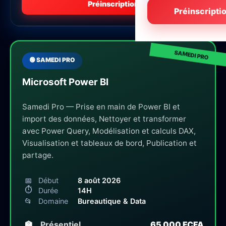
Préinscription
Préinscripti
🟢 SAMEDI PRO
Microsoft Power BI
Samedi Pro — Prise en main de Power BI et
import des données, Nettoyer et transformer
avec Power Query, Modélisation et calculs DAX,
Visualisation et tableaux de bord, Publication et
partage.
📅
Début
8 août 2026
⏱
Durée
14H
📂
Domaine
Bureautique & Data
🏫
Présentiel
65 000 FCFA