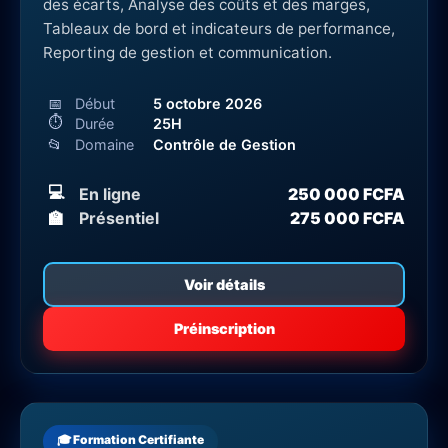
des écarts, Analyse des coûts et des marges,
Tableaux de bord et indicateurs de performance,
Reporting de gestion et communication.
📅
Début
5 octobre 2026
⏱
Durée
25H
📂
Domaine
Contrôle de Gestion
💻
En ligne
250 000 FCFA
🏫
Présentiel
275 000 FCFA
Voir détails
Préinscription
🎓 Formation Certifiante