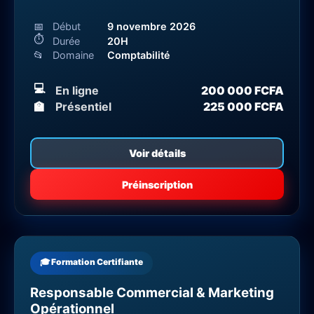
📅
Début
9 novembre 2026
⏱
Durée
20H
📂
Domaine
Comptabilité
💻
En ligne
200 000 FCFA
🏫
Présentiel
225 000 FCFA
Voir détails
Préinscription
🎓 Formation Certifiante
Responsable Commercial & Marketing
Opérationnel