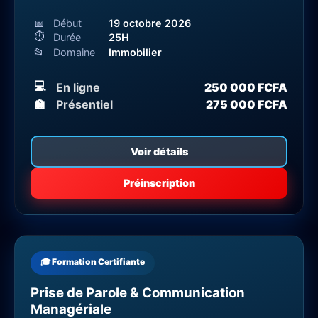
📅
Début
19 octobre 2026
⏱
Durée
25H
📂
Domaine
Immobilier
💻
En ligne
250 000 FCFA
🏫
Présentiel
275 000 FCFA
Voir détails
Préinscription
🎓 Formation Certifiante
Prise de Parole & Communication
Managériale