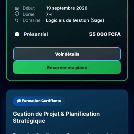
📅
Début
19 septembre 2026
⏱
Durée
7H
📂
Domaine
Logiciels de Gestion (Sage)
🏫
Présentiel
55 000 FCFA
Voir détails
Réserver ma place
🎓 Formation Certifiante
Gestion de Projet & Planification
Stratégique