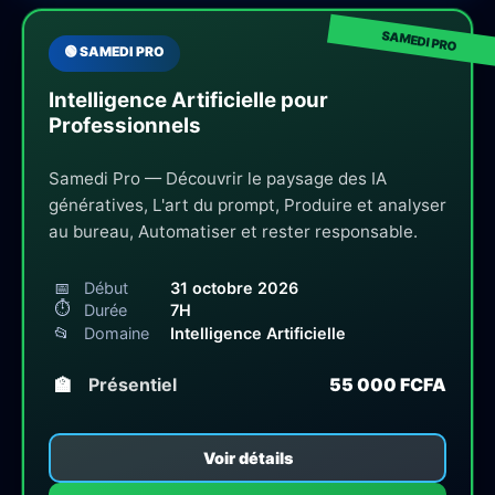
🟢 SAMEDI PRO
Intelligence Artificielle pour
Professionnels
Samedi Pro — Découvrir le paysage des IA
génératives, L'art du prompt, Produire et analyser
au bureau, Automatiser et rester responsable.
📅
Début
31 octobre 2026
⏱
Durée
7H
📂
Domaine
Intelligence Artificielle
🏫
Présentiel
55 000 FCFA
Voir détails