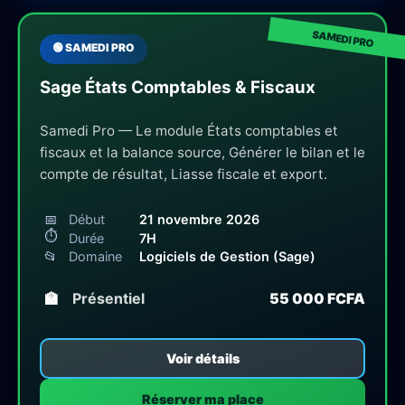
🟢 SAMEDI PRO
Sage États Comptables & Fiscaux
Samedi Pro — Le module États comptables et
fiscaux et la balance source, Générer le bilan et le
compte de résultat, Liasse fiscale et export.
📅
Début
21 novembre 2026
⏱
Durée
7H
📂
Domaine
Logiciels de Gestion (Sage)
🏫
Présentiel
55 000 FCFA
Voir détails
Réserver ma place