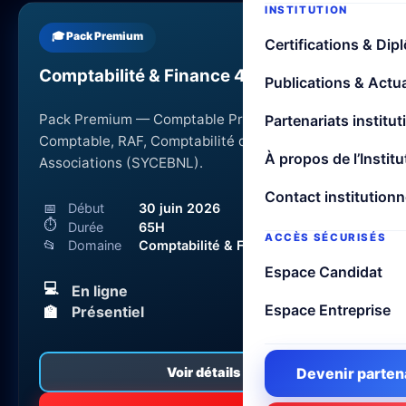
INSTITUTION
🎓 Pack Premium
Certifications & Dip
Comptabilité & Finance 4 en 1
Publications & Actua
Pack Premium — Comptable Professionnel, Chef
Partenariats institut
Comptable, RAF, Comptabilité des ONG &
À propos de l’Institu
Associations (SYCEBNL).
Contact institutionn
📅
Début
30 juin 2026
⏱
Durée
65H
ACCÈS SÉCURISÉS
📂
Domaine
Comptabilité & Finance
Espace Candidat
💻
En ligne
400 000 FCFA
Espace Entreprise
🏫
Présentiel
475 000 FCFA
Devenir parten
Voir détails