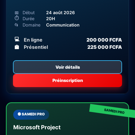
📅
Début
24 août 2026
⏱
Durée
20H
📂
Domaine
Communication
💻
En ligne
200 000 FCFA
🏫
Présentiel
225 000 FCFA
Voir détails
Préinscription
🟢 SAMEDI PRO
Microsoft Project