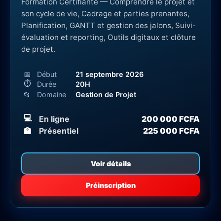
Formation Certifiante — Comprendre le projet et
son cycle de vie, Cadrage et parties prenantes,
Planification, GANTT et gestion des jalons, Suivi-
évaluation et reporting, Outils digitaux et clôture
de projet.
📅
Début
21 septembre 2026
⏱
Durée
20H
📂
Domaine
Gestion de Projet
💻
En ligne
200 000 FCFA
🏫
Présentiel
225 000 FCFA
Voir détails
Préinscription