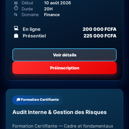
📅
Début
10 août 2026
⏱
Durée
20H
📂
Domaine
Finance
💻
En ligne
200 000 FCFA
🏫
Présentiel
225 000 FCFA
Voir détails
Préinscription
🎓 Formation Certifiante
Audit Interne & Gestion des Risques
Formation Certifiante — Cadre et fondamentaux