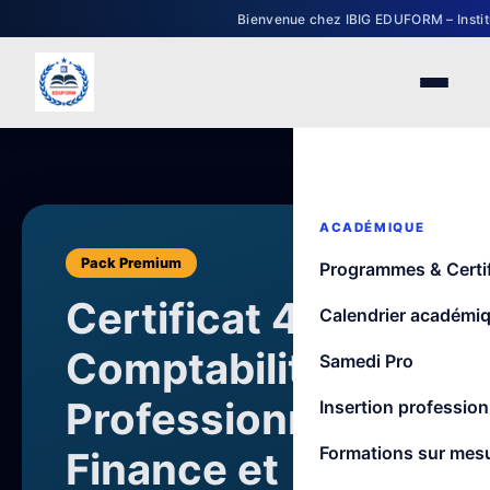
Bienvenue chez IBIG EDUFORM – Institut interna
ACADÉMIQUE
Pack Premium
Programmes & Certif
Certificat 4 en 1 –
Calendrier académi
Comptabilité
Samedi Pro
Professionnelle,
Insertion profession
Formations sur mes
Finance et