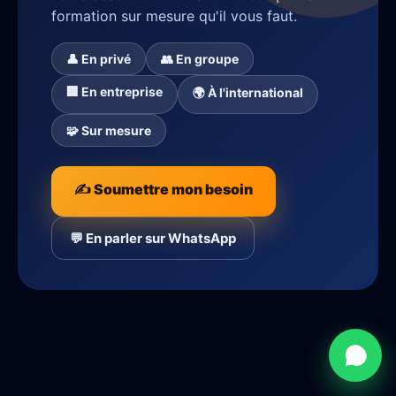
formation sur mesure qu'il vous faut.
👤 En privé
👥 En groupe
🏢 En entreprise
🌍 À l'international
🧩 Sur mesure
✍️ Soumettre mon besoin
💬 En parler sur WhatsApp
Besoin d'aide ?