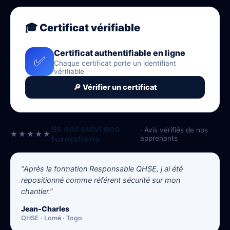
🎓 Certificat vérifiable
Certificat authentifiable en ligne
✅
Chaque certificat porte un identifiant
vérifiable
🔎 Vérifier un certificat
Ils ont suivi nos
· Avis vérifiés de nos
★★★★★
formations
apprenants
“Après la formation Responsable QHSE, j ai été
repositionné comme référent sécurité sur mon
chantier.”
Jean-Charles
QHSE · Lomé · Togo