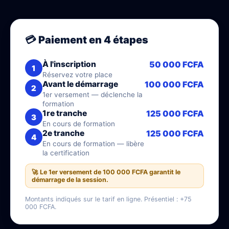
💳 Paiement en 4 étapes
À l'inscription
50 000 FCFA
1
Réservez votre place
Avant le démarrage
100 000 FCFA
2
1er versement — déclenche la
formation
1re tranche
125 000 FCFA
3
En cours de formation
2e tranche
125 000 FCFA
4
En cours de formation — libère
la certification
🚀 Le 1er versement de 100 000 FCFA garantit le
démarrage de la session.
Montants indiqués sur le tarif en ligne. Présentiel : +75
000 FCFA.