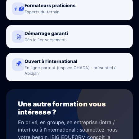
Formateurs praticiens
👨‍🏫
Experts du terrain
Démarrage garanti
🚀
Dès le 1er versement
Ouvert à l'international
🌍
En ligne partout (espace OHADA) · présentiel à
Abidjan
Une autre formation vous
intéresse ?
En privé, en groupe, en entreprise (intra /
inter) ou à l'international : soumettez‑nous
votre besoin. IBIG EDUFORM conçoit la