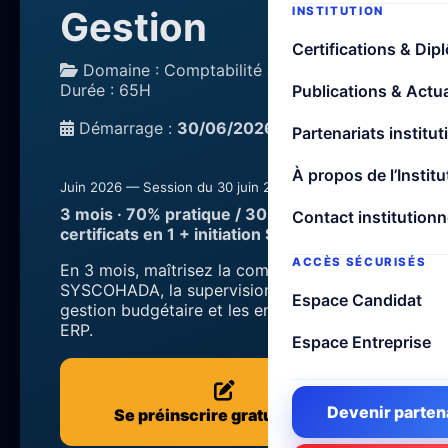
Gestion
INSTITUTION
Certifications & Dip
Domaine : Comptabilité & Finance •
Durée : 65H
Publications & Actua
Démarrage :
30/06/2026
Partenariats institut
À propos de l’Institu
Juin 2026 — Session du 30 juin 2026
3 mois · 70% pratique / 30% théorie · 4
Contact institutionn
certificats en 1 + initiation SAP FI & CO
ACCÈS SÉCURISÉS
En 3 mois, maîtrisez la comptabilité
SYSCOHADA, la supervision financière, la
Espace Candidat
gestion budgétaire et les environnements
ERP.
Espace Entreprise
Devenir parten
Se préinscrire gratuitement