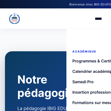
Bienvenue chez IBIG EDUFORM – I
ACADÉMIQUE
Programmes & Certif
Calendrier académi
Notre
Samedi Pro
pédagogie
Insertion profession
Formations sur mes
La pédagogie IBIG EDUFORM est