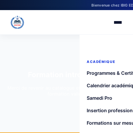
Bienvenue chez IBIG EDUF
ACADÉMIQUE
Programmes & Certif
Formation introuvable
Calendrier académi
Merci de revenir au catalogue et de sélectionner une
formation valide.
Samedi Pro
Insertion profession
Formations sur mes