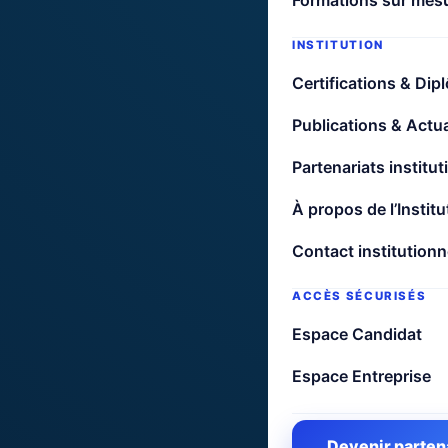
Formations sur mes
Nom *
INSTITUTION
Certifications & Dip
Prénom(s
Publications & Actua
Partenariats institut
Email *
À propos de l’Institu
Contact institutionn
Téléphon
ACCÈS SÉCURISÉS
Espace Candidat
Mode de 
Espace Entreprise
Devenir parten