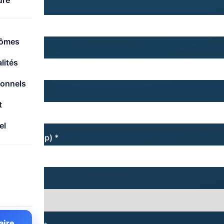
ure
lômes
) *
lités
ionnels
t
el
e (WhatsApp) *
formation *
aire