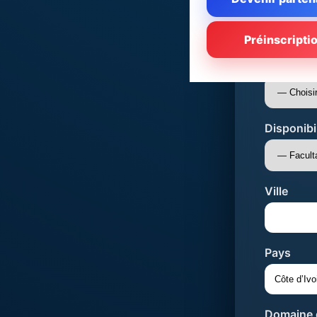
Statut pr
Préinscripti
Objectif *
Disponibil
Ville
Pays
Domaine d