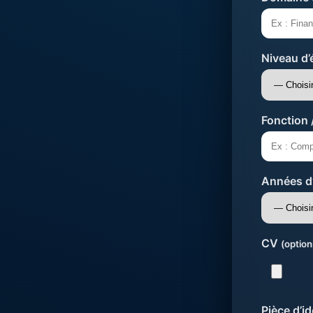
Niveau d’
Fonction 
Années d
CV
(optio
Pièce d’i