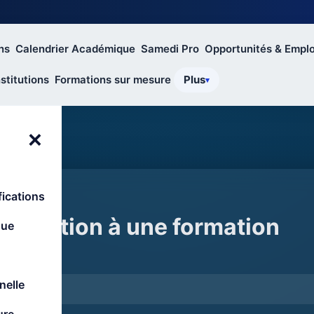
ns
Calendrier Académique
Samedi Pro
Opportunités & Emplo
stitutions
Formations sur mesure
Plus
×
ications
nscription à une formation
que
 choisie
nelle