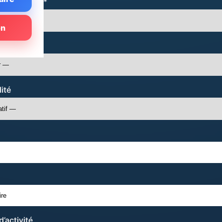
ofessionnel *
on
ité
’activité