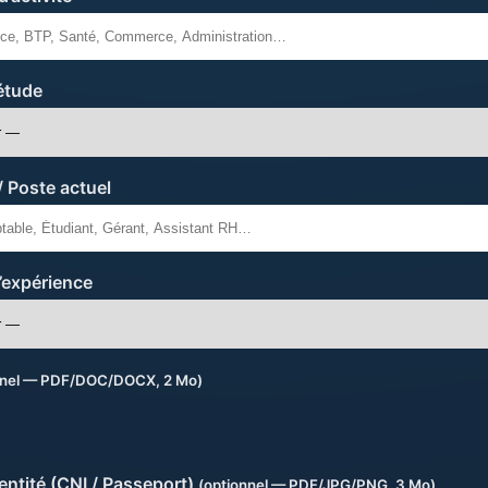
étude
/ Poste actuel
’expérience
nnel — PDF/DOC/DOCX, 2 Mo)
dentité (CNI / Passeport)
(optionnel — PDF/JPG/PNG, 3 Mo)